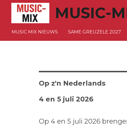
Ga
MUSIC-M
direct
naar
de
MUSIC MIX NIEUWS
SAME GREUZELE 2027
hoofdinhoud
Op z'n Nederlands
4 en 5 juli 2026
Op 4 en 5 juli 2026 breng