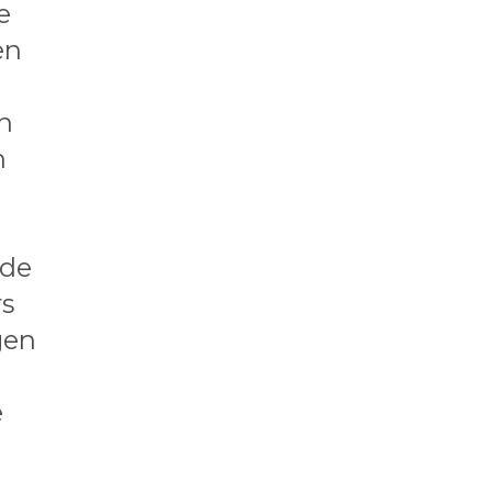
e
en
n
n
nde
s
gen
e
,